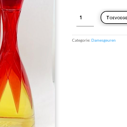
Parfums
Toevoege
Gres
Cabaret
Perfume
aantal
Categorie:
Damesgeuren