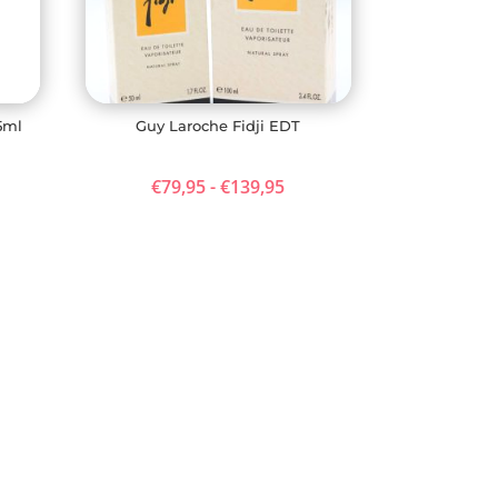
5ml
Guy Laroche Fidji EDT
Prijsklasse:
€
79,95
-
€
139,95
€79,95
tot
€139,95