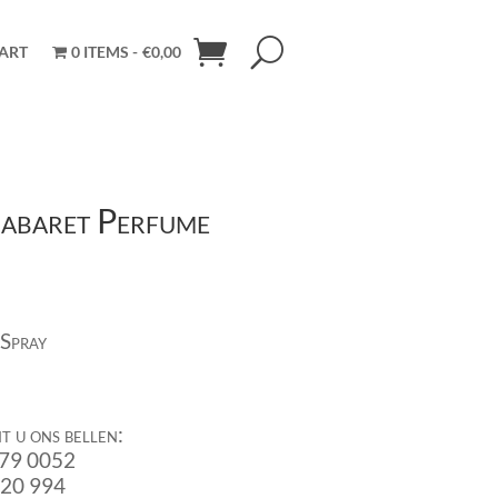
ART
0 ITEMS
€0,00
abaret Perfume
 Spray
t u ons bellen:
679 0052
920 994