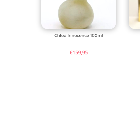
Chloé Innocence 100ml
€
159,95