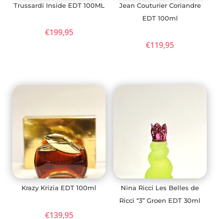
Trussardi Inside EDT 100ML
Jean Couturier Coriandre
EDT 100ml
€
199,95
€
119,95
Krazy Krizia EDT 100ml
Nina Ricci Les Belles de
Ricci “3” Groen EDT 30ml
€
139,95