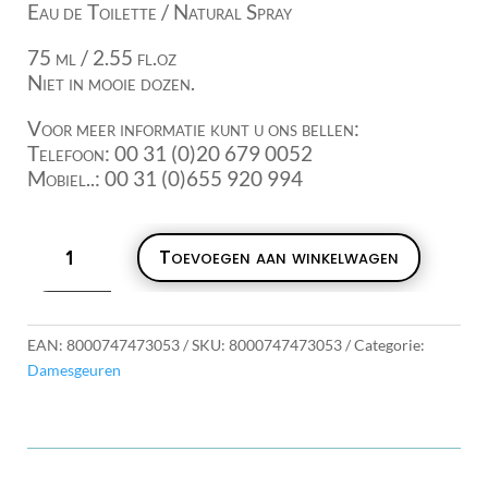
Eau de Toilette / Natural Spray
75 ml / 2.55 fl.oz
Niet in mooie dozen.
Voor meer informatie kunt u ons bellen:
Telefoon: 00 31 (0)20 679 0052
Mobiel..: 00 31 (0)655 920 994
Fendi
Toevoegen aan winkelwagen
Fantasia
"Red"
EDT
75ml
EAN:
8000747473053
SKU:
8000747473053
Categorie:
aantal
Damesgeuren