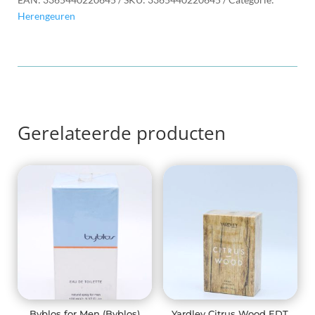
Sport
Herengeuren
100ml
aantal
Gerelateerde producten
Byblos for Men (Byblos)
Yardley Citrus Wood EDT