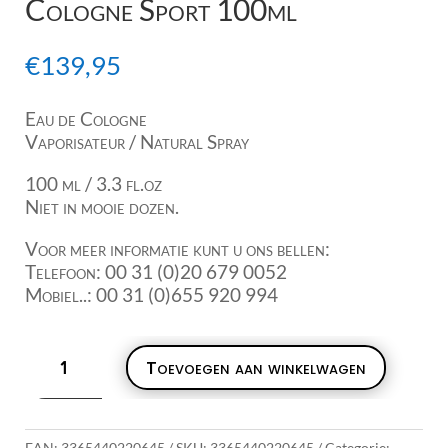
Cologne Sport 100ml
€
139,95
Eau de Cologne
Vaporisateur / Natural Spray
100 ml / 3.3 fl.oz
Niet in mooie dozen.
Voor meer informatie kunt u ons bellen:
Telefoon: 00 31 (0)20 679 0052
Mobiel..: 00 31 (0)655 920 994
Yves
Toevoegen aan winkelwagen
Saint
Laurent
Kouros
Cologne
EAN:
3365440220645
SKU:
3365440220645
Categorie: