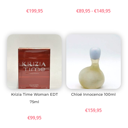
Prijskla
€
199,95
€
89,95
-
€
149,95
€89,95
tot
€149,95
Krizia Time Woman EDT
Chloé Innocence 100ml
75ml
€
159,95
€
99,95