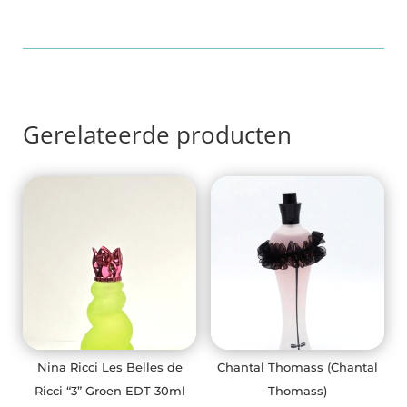
Breeze
EDP
100ml
aantal
Gerelateerde producten
Nina Ricci Les Belles de
Chantal Thomass (Chantal
Ricci “3” Groen EDT 30ml
Thomass)