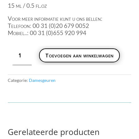
15 ml / 0.5 fl.oz
Voor meer informatie kunt u ons bellen:
Telefoon: 00 31 (0)20 679 0052
Mobiel..: 00 31 (0)655 920 994
V
Toevoegen aan winkelwagen
Valentino
Puur
parfum
15ml
Categorie:
Damesgeuren
aantal
Gerelateerde producten