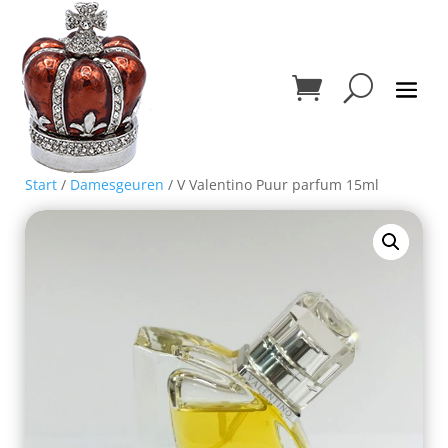
Start
/
Damesgeuren
/ V Valentino Puur parfum 15ml