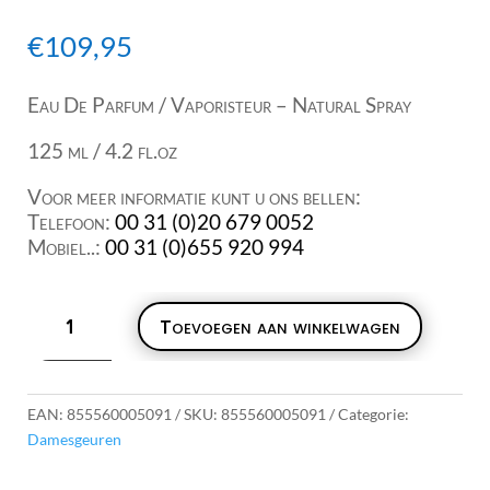
€
109,95
Eau De Parfum / Vaporisteur – Natural Spray
125 ml / 4.2 fl.oz
Voor meer informatie kunt u ons bellen:
Telefoon:
00 31 (0)20 679 0052
Mobiel..:
00 31 (0)655 920 994
Seanjohn
Toevoegen aan winkelwagen
Unforgivable
EDP
125ml
aantal
EAN:
855560005091
SKU:
855560005091
Categorie:
Damesgeuren