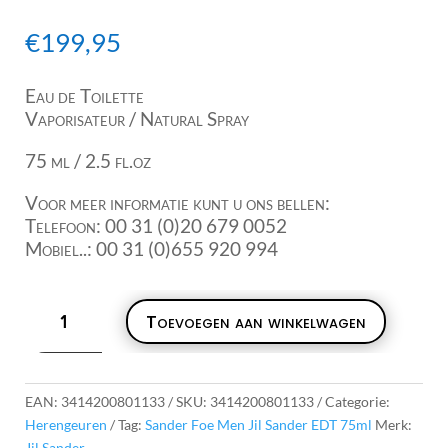
€
199,95
Eau de Toilette
Vaporisateur / Natural Spray
75 ml / 2.5 fl.oz
Voor meer informatie kunt u ons bellen:
Telefoon: 00 31 (0)20 679 0052
Mobiel..: 00 31 (0)655 920 994
Sander
Toevoegen aan winkelwagen
For
Men
Jil
Sander
EAN:
3414200801133
SKU:
3414200801133
Categorie:
EDT
Herengeuren
Tag:
Sander Foe Men Jil Sander EDT 75ml
Merk:
75ml
Jil Sander