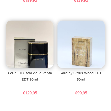
€
199,95
€
139,95
Pour Lui Oscar de la Renta
Yardley Citrus Wood EDT
EDT 90ml
50ml
€
129,95
€
99,95