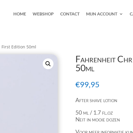
HOME
WEBSHOP
CONTACT
MIJN ACCOUNT
C
 First Edition 50ml
Fahrenheit Chri
50ml
€
99,95
After shave lotion
50 ml / 1.7 fl.oz
Neit in mooie dozen
Voor meer informatie kun