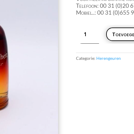
Telefoon: 00 31 (0)20 
Mobiel..: 00 31 (0)655 
Fahrenheit
Toevoege
Christian
Dior
First
Edition
Categorie:
Herengeuren
50ml
aantal