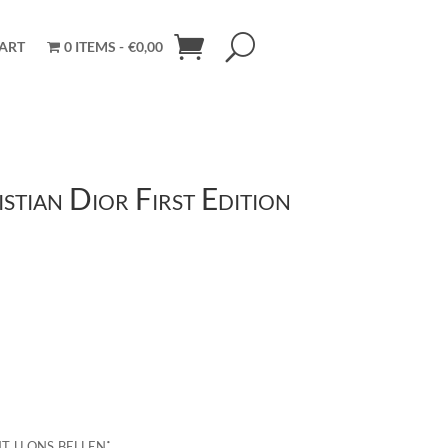
ART
0 ITEMS
€0,00
stian Dior First Edition
t u ons bellen: