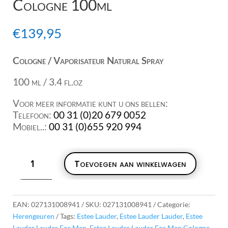
Cologne 100ml
€
139,95
Cologne / Vaporisateur Natural Spray
100 ml / 3.4 fl.oz
Voor meer informatie kunt u ons bellen:
Telefoon:
00 31 (0)20 679 0052
Mobiel..:
00 31 (0)655 920 994
Estee
Toevoegen aan winkelwagen
Lauder
Lauder
For
Men
EAN:
027131008941
SKU:
027131008941
Categorie:
Cologne
Herengeuren
Tags:
Estee Lauder
,
Estee Lauder Lauder
,
Estee
100ml
Lauder Lauder For Men
,
Estee Lauder Lauder For Men Cologne