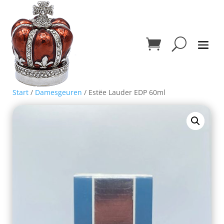
Start
/
Damesgeuren
/ Estëe Lauder EDP 60ml