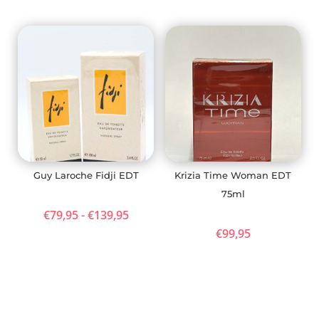
Guy Laroche Fidji EDT
Krizia Time Woman EDT
75ml
Prijsklasse:
€
79,95
-
€
139,95
€
99,95
€79,95
tot