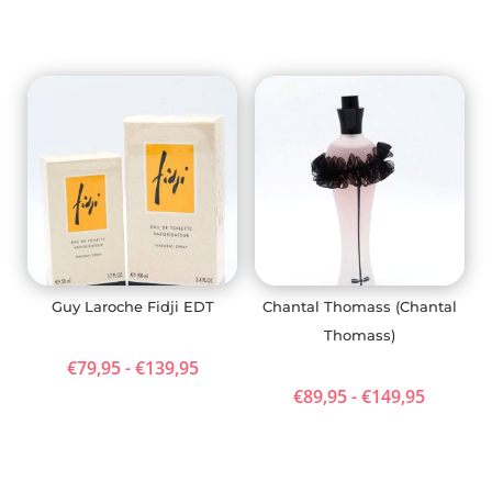
Guy Laroche Fidji EDT
Chantal Thomass (Chantal
Thomass)
Prijsklasse:
€
79,95
-
€
139,95
Prijskla
€
89,95
-
€
149,95
€79,95
€89,95