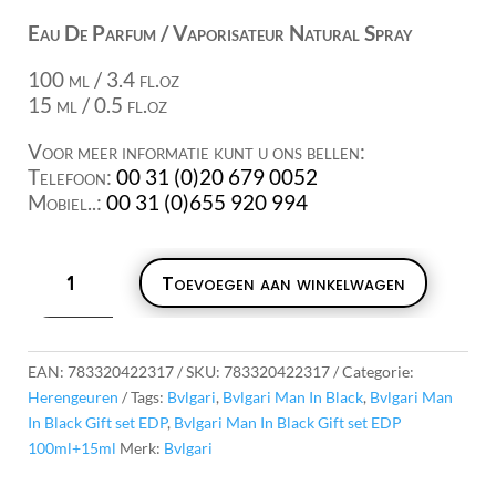
Eau De Parfum / Vaporisateur Natural Spray
100 ml / 3.4 fl.oz
15 ml / 0.5 fl.oz
Voor meer informatie kunt u ons bellen:
Telefoon:
00 31 (0)20 679 0052
Mobiel..:
00 31 (0)655 920 994
Bvlgari
Toevoegen aan winkelwagen
Man
In
Black
Gift
EAN:
783320422317
SKU:
783320422317
Categorie:
set
Herengeuren
Tags:
Bvlgari
,
Bvlgari Man In Black
,
Bvlgari Man
EDP
In Black Gift set EDP
,
Bvlgari Man In Black Gift set EDP
100ml+15ml
100ml+15ml
Merk:
Bvlgari
aantal