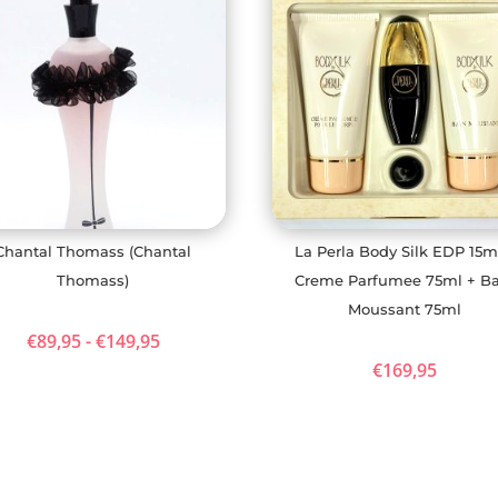
Chantal Thomass (Chantal
La Perla Body Silk EDP 15m
Thomass)
Creme Parfumee 75ml + Ba
Moussant 75ml
Prijsklasse:
€
89,95
-
€
149,95
€
169,95
€89,95