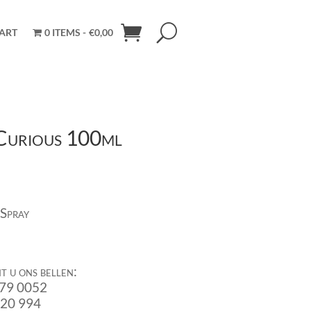
ART
0 ITEMS
€0,00
 Curious 100ml
 Spray
t u ons bellen:
679 0052
920 994