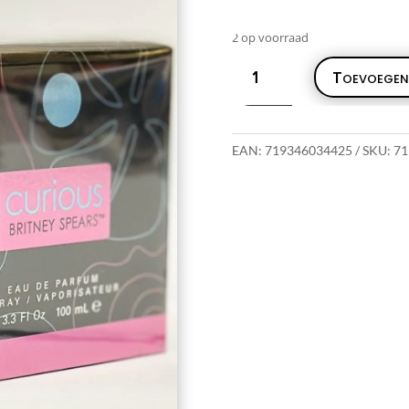
2 op voorraad
Britney
Toevoegen
Spears
Curious
100ml
aantal
EAN:
719346034425
SKU:
71