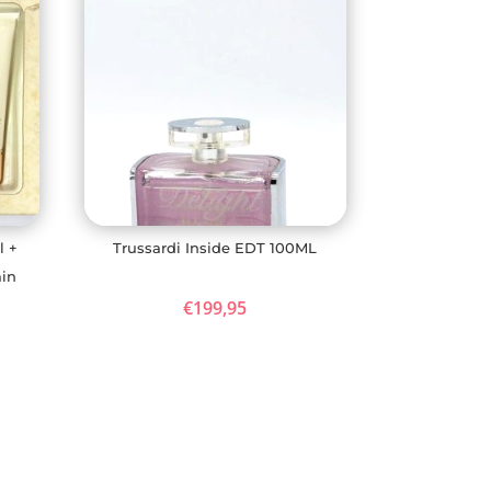
l +
Trussardi Inside EDT 100ML
in
€
199,95