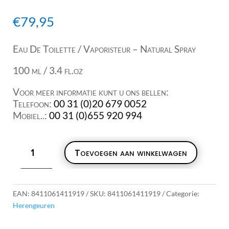
€
79,95
Eau De Toilette / Vaporisteur – Natural Spray
100 ml / 3.4 fl.oz
Voor meer informatie kunt u ons bellen:
Telefoon:
00 31 (0)20 679 0052
Mobiel..:
00 31 (0)655 920 994
Antonio
Toevoegen aan winkelwagen
Puig
Qurum
EDT
100ml
EAN:
8411061411919
SKU:
8411061411919
Categorie:
aantal
Herengeuren