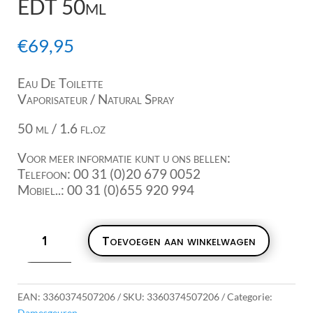
EDT 50ml
€
69,95
Eau De Toilette
Vaporisateur / Natural Spray
50 ml / 1.6 fl.oz
Voor meer informatie kunt u ons bellen:
Telefoon: 00 31 (0)20 679 0052
Mobiel..: 00 31 (0)655 920 994
Anais
Toevoegen aan winkelwagen
Anais
L'Original
Casharel
EDT
EAN:
3360374507206
SKU:
3360374507206
Categorie:
50ml
Damesgeuren