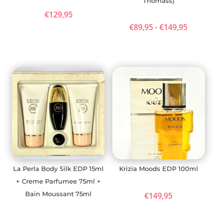
Thomass)
€
129,95
Prijskla
€
89,95
-
€
149,95
€89,95
tot
€149,95
La Perla Body Silk EDP 15ml
Krizia Moods EDP 100ml
+ Creme Parfumee 75ml +
Bain Moussant 75ml
€
149,95